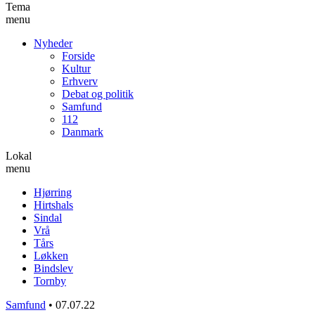
Tema
menu
Nyheder
Forside
Kultur
Erhverv
Debat og politik
Samfund
112
Danmark
Lokal
menu
Hjørring
Hirtshals
Sindal
Vrå
Tårs
Løkken
Bindslev
Tornby
Samfund
•
07.07.22