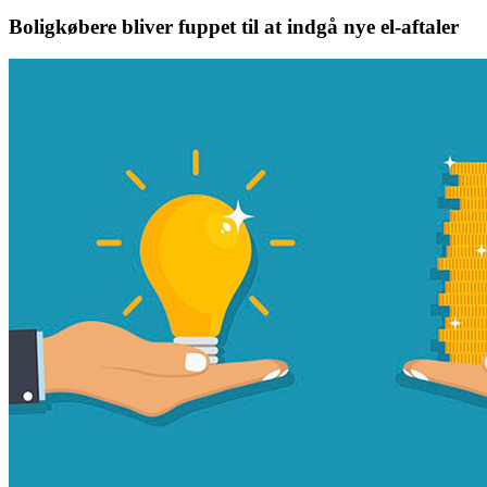
Boligkøbere bliver fuppet til at indgå nye el-aftaler