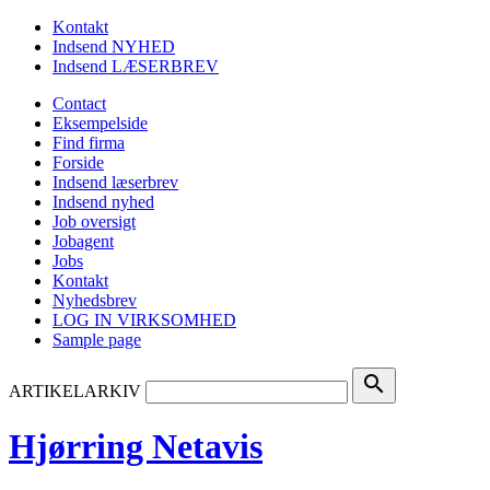
Kontakt
Indsend NYHED
Indsend LÆSERBREV
Contact
Eksempelside
Find firma
Forside
Indsend læserbrev
Indsend nyhed
Job oversigt
Jobagent
Jobs
Kontakt
Nyhedsbrev
LOG IN VIRKSOMHED
Sample page
search
ARTIKELARKIV
Hjørring Netavis