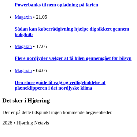
Powerbanks til nem opladning på farten
Magaxin
•
21.05
Sådan kan køberrådgivning hjælpe dig sikkert gennem
boligkøb
Magaxin
•
17.05
Flere nordjyder vælger at få bilen gennemgået før bilsyn
Magaxin
•
04.05
Den store guide til valg og vedligeholdelse af
plæneklipperen i det nordjyske klima
Det sker i Hjørring
Der er på dette tidspunkt ingen kommende begivenheder.
2026 • Hjørring Netavis