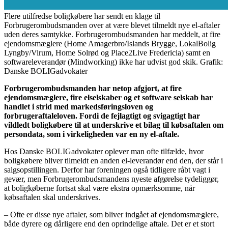
Flere utilfredse boligkøbere har sendt en klage til
Forbrugerombudsmanden over at være blevet tilmeldt nye el-aftaler
uden deres samtykke. Forbrugerombudsmanden har meddelt, at fire
ejendomsmæglere (Home Amagerbro/Islands Brygge, LokalBolig
Lyngby/Virum, Home Solrød og Place2Live Fredericia) samt en
softwareleverandør (Mindworking) ikke har udvist god skik. Grafik:
Danske BOLIGadvokater
Forbrugerombudsmanden har netop afgjort, at fire
ejendomsmæglere, fire elselskaber og et software selskab har
handlet i strid med markedsføringsloven og
forbrugeraftaleloven. Fordi de fejlagtigt og svigagtigt har
vildledt boligkøbere til at underskrive et bilag til købsaftalen om
persondata, som i virkeligheden var en ny el-aftale.
Hos Danske BOLIGadvokater oplever man ofte tilfælde, hvor
boligkøbere bliver tilmeldt en anden el-leverandør end den, der står i
salgsopstillingen. Derfor har foreningen også tidligere råbt vagt i
gevær, men Forbrugerombudsmandens nyeste afgørelse tydeliggør,
at boligkøberne fortsat skal være ekstra opmærksomme, når
købsaftalen skal underskrives.
– Ofte er disse nye aftaler, som bliver indgået af ejendomsmæglere,
både dyrere og dårligere end den oprindelige aftale. Det er et stort