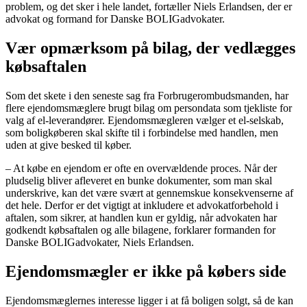
problem, og det sker i hele landet, fortæller Niels Erlandsen, der er
advokat og formand for Danske BOLIGadvokater.
Vær opmærksom på bilag, der vedlægges
købsaftalen
Som det skete i den seneste sag fra Forbrugerombudsmanden, har
flere ejendomsmæglere brugt bilag om persondata som tjekliste for
valg af el-leverandører. Ejendomsmægleren vælger et el-selskab,
som boligkøberen skal skifte til i forbindelse med handlen, men
uden at give besked til køber.
– At købe en ejendom er ofte en overvældende proces. Når der
pludselig bliver afleveret en bunke dokumenter, som man skal
underskrive, kan det være svært at gennemskue konsekvenserne af
det hele. Derfor er det vigtigt at inkludere et advokatforbehold i
aftalen, som sikrer, at handlen kun er gyldig, når advokaten har
godkendt købsaftalen og alle bilagene, forklarer formanden for
Danske BOLIGadvokater, Niels Erlandsen.
Ejendomsmægler er ikke på købers side
Ejendomsmæglernes interesse ligger i at få boligen solgt, så de kan