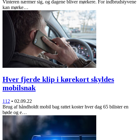
Vinteren nærmer sig, og dagene bliver mørkere. For indbrudstyvene
kan mørke…
Hver fjerde klip i kørekort skyldes
mobilsnak
112
•
02.09.22
Brug af håndholdt mobil bag rattet koster hver dag 65 bilister en
bøde og e…