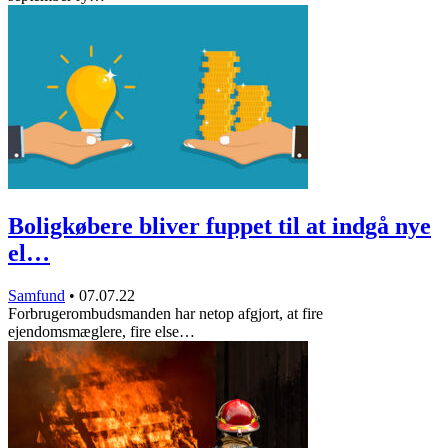
Boligkøbere bliver fuppet til at indgå nye
el…
Samfund
•
07.07.22
Forbrugerombudsmanden har netop afgjort, at fire
ejendomsmæglere, fire else…