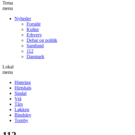
Tema
menu
Nyheder
Forside
Kultur
Erhverv
Debat og politik
Samfund
112
Danmark
Lokal
menu
Hjørring
Hirtshals
Sindal
Vrå
Tårs
Løkken
Bindslev
Tornby