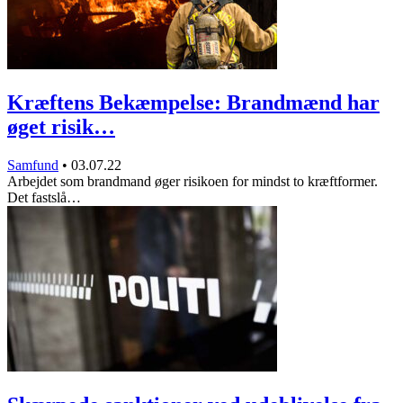
Kræftens Bekæmpelse: Brandmænd har
øget risik…
Samfund
•
03.07.22
Arbejdet som brandmand øger risikoen for mindst to kræftformer.
Det fastslå…