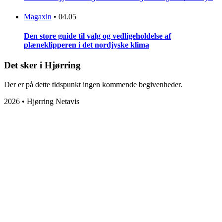
Magaxin
•
04.05
Den store guide til valg og vedligeholdelse af
plæneklipperen i det nordjyske klima
Det sker i Hjørring
Der er på dette tidspunkt ingen kommende begivenheder.
2026 • Hjørring Netavis