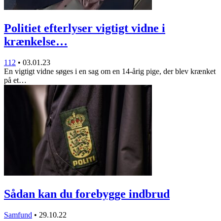
Politiet efterlyser vigtigt vidne i
krænkelse…
112
•
03.01.23
En vigtigt vidne søges i en sag om en 14-årig pige, der blev krænket
på et…
Sådan kan du forebygge indbrud
Samfund
•
29.10.22