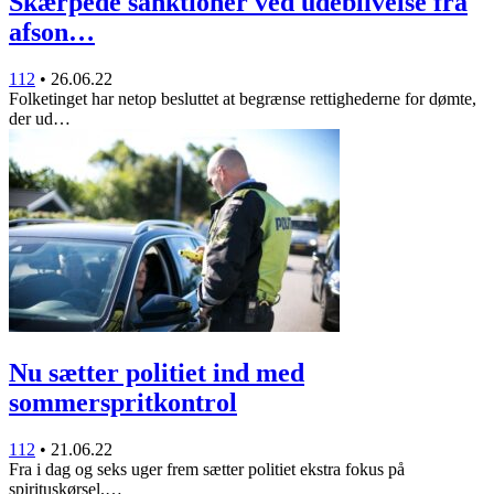
Skærpede sanktioner ved udeblivelse fra
afson…
112
•
26.06.22
Folketinget har netop besluttet at begrænse rettighederne for dømte,
der ud…
Nu sætter politiet ind med
sommerspritkontrol
112
•
21.06.22
Fra i dag og seks uger frem sætter politiet ekstra fokus på
spirituskørsel.…