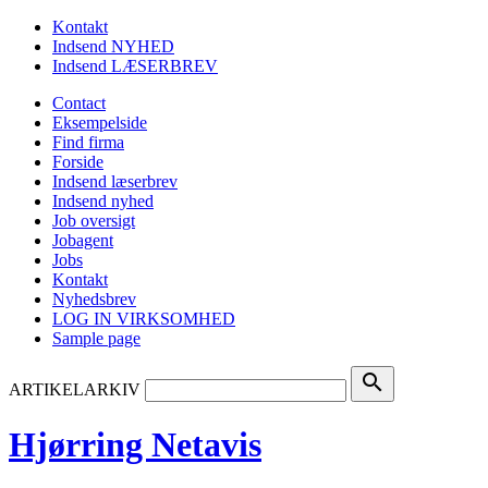
Kontakt
Indsend NYHED
Indsend LÆSERBREV
Contact
Eksempelside
Find firma
Forside
Indsend læserbrev
Indsend nyhed
Job oversigt
Jobagent
Jobs
Kontakt
Nyhedsbrev
LOG IN VIRKSOMHED
Sample page
search
ARTIKELARKIV
Hjørring Netavis