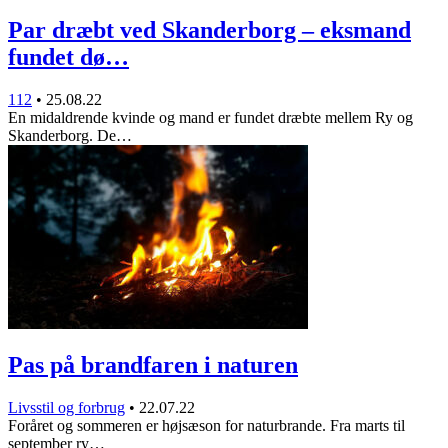
Par dræbt ved Skanderborg – eksmand
fundet dø…
112
•
25.08.22
En midaldrende kvinde og mand er fundet dræbte mellem Ry og
Skanderborg. De…
Pas på brandfaren i naturen
Livsstil og forbrug
•
22.07.22
Foråret og sommeren er højsæson for naturbrande. Fra marts til
september ry…