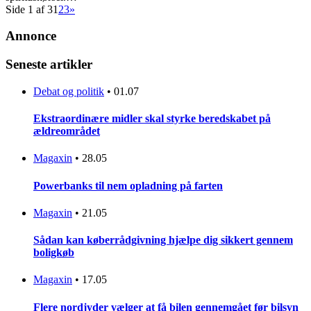
Side 1 af 3
1
2
3
»
Annonce
Seneste artikler
Debat og politik
•
01.07
Ekstraordinære midler skal styrke beredskabet på
ældreområdet
Magaxin
•
28.05
Powerbanks til nem opladning på farten
Magaxin
•
21.05
Sådan kan køberrådgivning hjælpe dig sikkert gennem
boligkøb
Magaxin
•
17.05
Flere nordjyder vælger at få bilen gennemgået før bilsyn