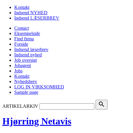
Kontakt
Indsend NYHED
Indsend LÆSERBREV
Contact
Eksempelside
Find firma
Forside
Indsend læserbrev
Indsend nyhed
Job oversigt
Jobagent
Jobs
Kontakt
Nyhedsbrev
LOG IN VIRKSOMHED
Sample page
search
ARTIKELARKIV
Hjørring Netavis