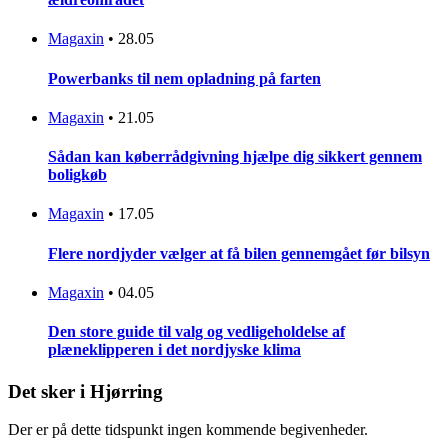
Magaxin
•
28.05
Powerbanks til nem opladning på farten
Magaxin
•
21.05
Sådan kan køberrådgivning hjælpe dig sikkert gennem
boligkøb
Magaxin
•
17.05
Flere nordjyder vælger at få bilen gennemgået før bilsyn
Magaxin
•
04.05
Den store guide til valg og vedligeholdelse af
plæneklipperen i det nordjyske klima
Det sker i Hjørring
Der er på dette tidspunkt ingen kommende begivenheder.