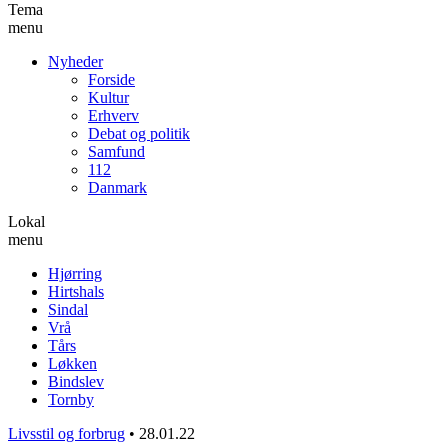
Tema
menu
Nyheder
Forside
Kultur
Erhverv
Debat og politik
Samfund
112
Danmark
Lokal
menu
Hjørring
Hirtshals
Sindal
Vrå
Tårs
Løkken
Bindslev
Tornby
Livsstil og forbrug
•
28.01.22