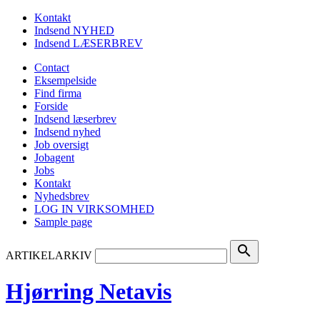
Kontakt
Indsend NYHED
Indsend LÆSERBREV
Contact
Eksempelside
Find firma
Forside
Indsend læserbrev
Indsend nyhed
Job oversigt
Jobagent
Jobs
Kontakt
Nyhedsbrev
LOG IN VIRKSOMHED
Sample page
search
ARTIKELARKIV
Hjørring Netavis