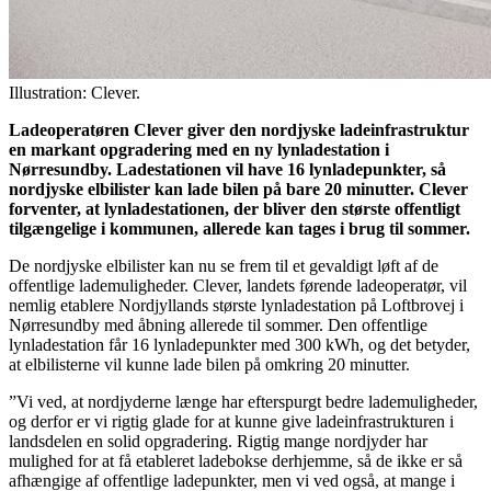
Illustration: Clever.
Ladeoperatøren Clever giver den nordjyske ladeinfrastruktur
en markant opgradering med en ny lynladestation i
Nørresundby. Ladestationen vil have 16 lynladepunkter, så
nordjyske elbilister kan lade bilen på bare 20 minutter. Clever
forventer, at lynladestationen, der bliver den største offentligt
tilgængelige i kommunen, allerede kan tages i brug til sommer.
De nordjyske elbilister kan nu se frem til et gevaldigt løft af de
offentlige lademuligheder. Clever, landets førende ladeoperatør, vil
nemlig etablere Nordjyllands største lynladestation på Loftbrovej i
Nørresundby med åbning allerede til sommer. Den offentlige
lynladestation får 16 lynladepunkter med 300 kWh, og det betyder,
at elbilisterne vil kunne lade bilen på omkring 20 minutter.
”Vi ved, at nordjyderne længe har efterspurgt bedre lademuligheder,
og derfor er vi rigtig glade for at kunne give ladeinfrastrukturen i
landsdelen en solid opgradering. Rigtig mange nordjyder har
mulighed for at få etableret ladebokse derhjemme, så de ikke er så
afhængige af offentlige ladepunkter, men vi ved også, at mange i