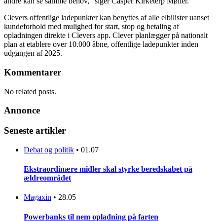
andre kan se samme behov,” siger Casper Kirketerp Møller.
Clevers offentlige ladepunkter kan benyttes af alle elbilister uanset
kundeforhold med mulighed for start, stop og betaling af
opladningen direkte i Clevers app. Clever planlægger på nationalt
plan at etablere over 10.000 åbne, offentlige ladepunkter inden
udgangen af 2025.
Kommentarer
No related posts.
Annonce
Seneste artikler
Debat og politik
•
01.07
Ekstraordinære midler skal styrke beredskabet på
ældreområdet
Magaxin
•
28.05
Powerbanks til nem opladning på farten