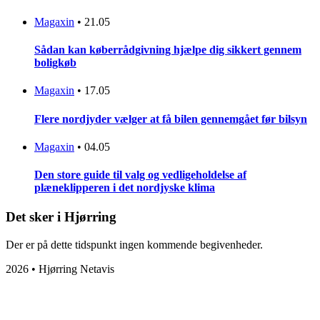
Magaxin
•
21.05
Sådan kan køberrådgivning hjælpe dig sikkert gennem
boligkøb
Magaxin
•
17.05
Flere nordjyder vælger at få bilen gennemgået før bilsyn
Magaxin
•
04.05
Den store guide til valg og vedligeholdelse af
plæneklipperen i det nordjyske klima
Det sker i Hjørring
Der er på dette tidspunkt ingen kommende begivenheder.
2026 • Hjørring Netavis