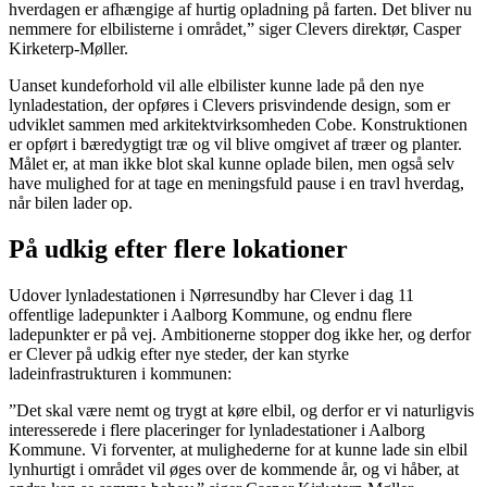
hverdagen er afhængige af hurtig opladning på farten. Det bliver nu
nemmere for elbilisterne i området,” siger Clevers direktør, Casper
Kirketerp-Møller.
Uanset kundeforhold vil alle elbilister kunne lade på den nye
lynladestation, der opføres i Clevers prisvindende design, som er
udviklet sammen med arkitektvirksomheden Cobe. Konstruktionen
er opført i bæredygtigt træ og vil blive omgivet af træer og planter.
Målet er, at man ikke blot skal kunne oplade bilen, men også selv
have mulighed for at tage en meningsfuld pause i en travl hverdag,
når bilen lader op.
På udkig efter flere lokationer
Udover lynladestationen i Nørresundby har Clever i dag 11
offentlige ladepunkter i Aalborg Kommune, og endnu flere
ladepunkter er på vej. Ambitionerne stopper dog ikke her, og derfor
er Clever på udkig efter nye steder, der kan styrke
ladeinfrastrukturen i kommunen:
”Det skal være nemt og trygt at køre elbil, og derfor er vi naturligvis
interesserede i flere placeringer for lynladestationer i Aalborg
Kommune. Vi forventer, at mulighederne for at kunne lade sin elbil
lynhurtigt i området vil øges over de kommende år, og vi håber, at