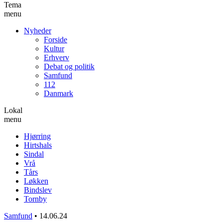
Tema
menu
Nyheder
Forside
Kultur
Erhverv
Debat og politik
Samfund
112
Danmark
Lokal
menu
Hjørring
Hirtshals
Sindal
Vrå
Tårs
Løkken
Bindslev
Tornby
Samfund
•
14.06.24