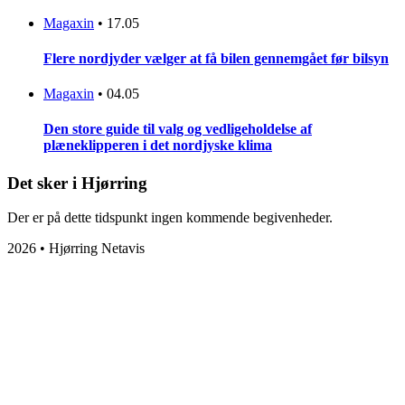
Magaxin
•
17.05
Flere nordjyder vælger at få bilen gennemgået før bilsyn
Magaxin
•
04.05
Den store guide til valg og vedligeholdelse af
plæneklipperen i det nordjyske klima
Det sker i Hjørring
Der er på dette tidspunkt ingen kommende begivenheder.
2026 • Hjørring Netavis