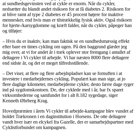
at sundhedsgevinsten ved at cykle er enorm. Når du cykler,
nedsætter du blandt andet risikoen for at få diabetes 2. Risikoen for
at blive ramt af type 2 diabetes er 45 procent højere for inaktive
mennesker, end hvis man er tilstrækkelig fysisk aktiv. Også risikoen
for hjerte-/karsygdomme og kræft falder, når du cykler, påpeger han
og tilføjer:
– Hvis du er inaktiv, kan man faktisk se en sundhedsmæssig effekt
efter bare en times cykling om ugen. På den baggrund glæder jeg
mig over, at vi for andet år i træk oplever stor fremgang i antallet af
deltagere i Vi cykler til arbejde. Vi har næsten 8000 flere deltagere
end sidste år, og det er meget tilfredsstillende.
– Det viser, at flere og flere arbejdspladser kan se fornuften i at
investere i medarbejdernes cykling. Populært kan man sige, at jo
flere daglige kilometer, medarbejderne cykler, desto færre dage ryger
ind på sygdomskontoen. De, der cyklede med i år, har fx sparet
virksomhederne og samfundet for i alt 8.182 sygedage, siger
Kenneth Øhrberg Krag.
Hovedpræmien i årets Vi cykler til arbejde-kampagne blev vundet af
holdet Trækronen i en daginstitution i Horsens. De otte deltagere
vandt hver især en elcykel fra Gazelle, der er samarbejdspartner med
Cyklistforbundet om kampagnen.