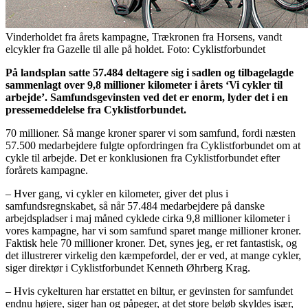
Vinderholdet fra årets kampagne, Trækronen fra Horsens, vandt
elcykler fra Gazelle til alle på holdet. Foto: Cyklistforbundet
På landsplan satte 57.484 deltagere sig i sadlen og tilbagelagde
sammenlagt over 9,8 millioner kilometer i årets ‘Vi cykler til
arbejde’. Samfundsgevinsten ved det er enorm, lyder det i en
pressemeddelelse fra Cyklistforbundet.
70 millioner. Så mange kroner sparer vi som samfund, fordi næsten
57.500 medarbejdere fulgte opfordringen fra Cyklistforbundet om at
cykle til arbejde. Det er konklusionen fra Cyklistforbundet efter
forårets kampagne.
– Hver gang, vi cykler en kilometer, giver det plus i
samfundsregnskabet, så når 57.484 medarbejdere på danske
arbejdspladser i maj måned cyklede cirka 9,8 millioner kilometer i
vores kampagne, har vi som samfund sparet mange millioner kroner.
Faktisk hele 70 millioner kroner. Det, synes jeg, er ret fantastisk, og
det illustrerer virkelig den kæmpefordel, der er ved, at mange cykler,
siger direktør i Cyklistforbundet Kenneth Øhrberg Krag.
– Hvis cykelturen har erstattet en biltur, er gevinsten for samfundet
endnu højere, siger han og påpeger, at det store beløb skyldes især,