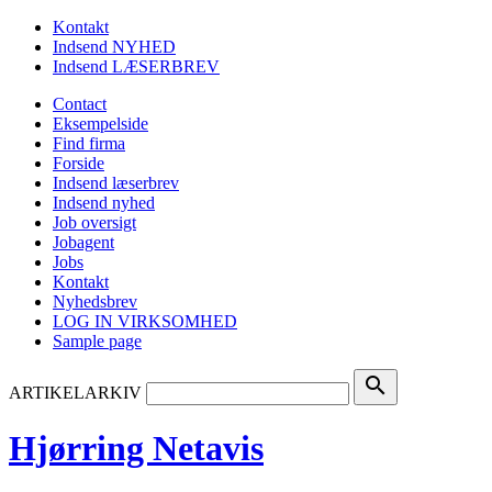
Kontakt
Indsend NYHED
Indsend LÆSERBREV
Contact
Eksempelside
Find firma
Forside
Indsend læserbrev
Indsend nyhed
Job oversigt
Jobagent
Jobs
Kontakt
Nyhedsbrev
LOG IN VIRKSOMHED
Sample page
search
ARTIKELARKIV
Hjørring Netavis