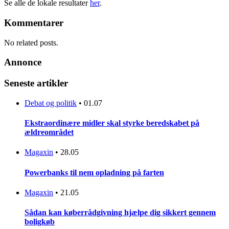
Se alle de lokale resultater
her
.
Kommentarer
No related posts.
Annonce
Seneste artikler
Debat og politik
•
01.07
Ekstraordinære midler skal styrke beredskabet på
ældreområdet
Magaxin
•
28.05
Powerbanks til nem opladning på farten
Magaxin
•
21.05
Sådan kan køberrådgivning hjælpe dig sikkert gennem
boligkøb