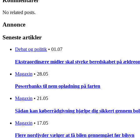
Kommentarer
No related posts.
Annonce
Seneste artikler
Debat og politik
•
01.07
Ekstraordinære midler skal styrke beredskabet på ældreo
Magaxin
•
28.05
Powerbanks til nem opladning på farten
Magaxin
•
21.05
Sådan kan køberrådgivning hjælpe dig sikkert gennem bo
Magaxin
•
17.05
Flere nordjyder vælger at få bilen gennemgået før bilsyn