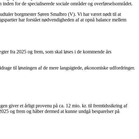
 inden for de specialiserede sociale områder og overførselsområdet.
dtaler borgmester Søren Smalbro (V). Vi har været nødt til at
ligspartier har forstået nødvendigheden af at opnå balance mellem
dtægter fra 2025 og frem, som skal løses i de kommende års
drage til løsningen af de mere langsigtede, økonomiske udfordringer.
 giver et årligt provenu på ca. 12 mio. kr. til fremtidssikring af
a 2025 og frem og håber dermed at kunne undgå besparelser på