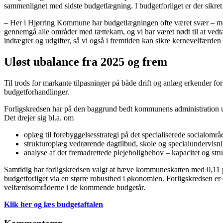
sammenlignet med sidste budgetlægning. I budgetforliget er der sikre
– Her i Hjørring Kommune har budgetlægningen ofte været svær – men i
gennemgå alle områder med tættekam, og vi har været nødt til at vedta
indtægter og udgifter, så vi også i fremtiden kan sikre kernevelfærde
Uløst ubalance fra 2025 og frem
Til trods for markante tilpasninger på både drift og anlæg erkender fo
budgetforhandlinger.
Forligskredsen har på den baggrund bedt kommunens administration ud
Det drejer sig bl.a. om
oplæg til forebyggelsesstrategi på det specialiserede socialområ
strukturoplæg vedrørende dagtilbud, skole og specialundervisn
analyse af det fremadrettede plejeboligbehov – kapacitet og stru
Samtidig har forligskredsen valgt at hæve kommuneskatten med 0,11 pro
budgetforliget via en større robusthed i økonomien. Forligskredsen e
velfærdsområderne i de kommende budgetår.
Klik her og læs budgetaftalen