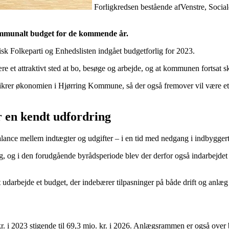
Forligkredsen bestående afVenstre, Social
kommunalt budget for de kommende år.
isk Folkeparti og Enhedslisten indgået budgetforlig for 2023.
e et attraktivt sted at bo, besøge og arbejde, og at kommunen fortsat s
ssikrer økonomien i Hjørring Kommune, så der også fremover vil være et
r en kendt udfordring
nce mellem indtægter og udgifter – i en tid med nedgang i indbyggertal
, og i den forudgående byrådsperiode blev der derfor også indarbejdet
udarbejde et budget, der indebærer tilpasninger på både drift og anlæg 
 kr. i 2023 stigende til 69,3 mio. kr. i 2026. Anlægsrammen er også over