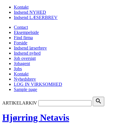
Kontakt
Indsend NYHED
Indsend LÆSERBREV
Contact
Eksempelside
Find firma
Forside
Indsend læserbrev
Indsend nyhed
Job oversigt
Jobagent
Jobs
Kontakt
Nyhedsbrev
LOG IN VIRKSOMHED
Sample page
search
ARTIKELARKIV
Hjørring Netavis