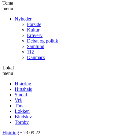
Tema
menu
Nyheder
Forside
Kultur
Erhverv
Debat og politik
Samfund
112
Danmark
Lokal
menu
Hjørring
Hirtshals
Sindal
Vrå
Tårs
Løkken
Bindslev
Tornby
Hjørring
•
23.09.22