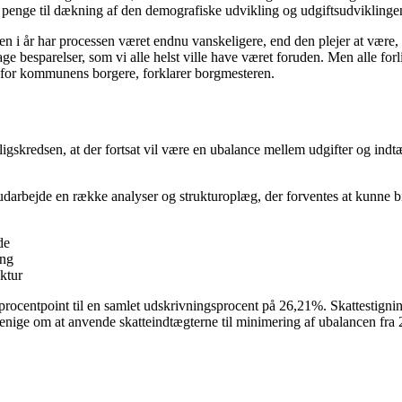
t penge til dækning af den demografiske udvikling og udgiftsudviklingen
 år har processen været endnu vanskeligere, end den plejer at være, u
ge besparelser, som vi alle helst ville have været foruden. Men alle for
n for kommunens borgere, forklarer borgmesteren.
rligskredsen, at der fortsat vil være en ubalance mellem udgifter og in
arbejde en række analyser og strukturoplæg, der forventes at kunne bi
de
ing
ktur
centpoint til en samlet udskrivningsprocent på 26,21%. Skattestigningen
r enige om at anvende skatteindtægterne til minimering af ubalancen fr