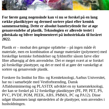
For første gang nogensinde kan vi nu se forskel på en lang
række plastiktyper og dermed sortere plast efter kemisk
sammensætning. Dette er absolut banebrydende for at øge
genanvendelse af plastik. Teknologien er allerede testet i
pilotskala og bliver implementeret på industriskala til foråret
2022.
Plastik er – modsat den gængse opfattelse – på ingen måde ét
materiale, men en kombination af mange materialer (polymerer) med
forskellige kemiske forbindelser og fyldstoffer såsom farve eller
fibre afhængig af dets anvendelse. Det er meget svært at se forskel
på forskellige plasttyper, og det er med til at gøre det vanskeligt at
sortere og genanvende plastik.
Forskere fra Institut for Bio- og Kemiteknologi, Aarhus Universitet,
har nu i samarbejde med Vestforbrænding, Dansk
Affaldsminimering og PLASTIX udviklet en ny kamerateknologi,
der kan se forskel på 12 forskellige plastiktyper (PE, PP, PET, PS,
PVC, PVDF, POM, PEEK, ABS, PMMA, PC og PA12). Disse
udgør tilsammen langt størstedelen af de plasttyper, som anvendes i
husholdningen.