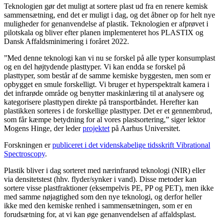
Teknologien gør det muligt at sortere plast ud fra en renere kemisk
sammensætning, end det er muligt i dag, og det åbner op for helt nye
muligheder for genanvendelse af plastik. Teknologien er afprøvet i
pilotskala og bliver efter planen implementeret hos PLASTIX og
Dansk Affaldsminimering i foråret 2022.
”Med denne teknologi kan vi nu se forskel på alle typer konsumplast
og en del højtydende plasttyper. Vi kan endda se forskel på
plasttyper, som består af de samme kemiske byggesten, men som er
opbygget en smule forskelligt. Vi bruger et hyperspektralt kamera i
det infrarøde område og benytter maskinlæring til at analysere og
kategorisere plasttypen direkte på transportbåndet. Herefter kan
plastikken sorteres i de forskellige plasttyper. Det er et gennembrud,
som får kæmpe betydning for al vores plastsortering,” siger lektor
Mogens Hinge, der leder
projektet
på Aarhus Universitet.
Forskningen er
publiceret i det videnskabelige tidsskrift Vibrational
Spectroscopy
.
Plastik bliver i dag sorteret med nærinfrarød teknologi (NIR) eller
via densitetstest (hhv. flyder/synker i vand). Disse metoder kan
sortere visse plastfraktioner (eksempelvis PE, PP og PET), men ikke
med samme nøjagtighed som den nye teknologi, og derfor heller
ikke med den kemiske renhed i sammensætningen, som er en
forudsætning for, at vi kan øge genanvendelsen af affaldsplast.