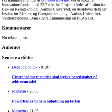
Forskningen er en del af
projektet Re-Plast
, der er støttet af
Innovationsfonden med 22,7 mio. kr. Projektet ledes af Institut for
Bio- og Kemiteknologi, Aarhus Universitet, og derudover deltager
Institut for Elektro- og Computerteknologi, Aarhus Universitet,
Vestforbrænding, Dansk Affaldsminimering og PLASTIX.
Kommentarer
No related posts.
Annonce
Seneste artikler
Debat og politik
•
01.07
Ekstraordinære midler skal styrke beredskabet på
ældreområdet
Magaxin
•
28.05
Powerbanks til nem opladning på farten
Magaxin
•
21.05