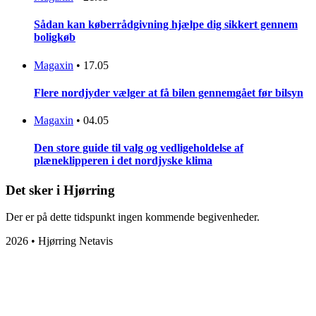
Sådan kan køberrådgivning hjælpe dig sikkert gennem
boligkøb
Magaxin
•
17.05
Flere nordjyder vælger at få bilen gennemgået før bilsyn
Magaxin
•
04.05
Den store guide til valg og vedligeholdelse af
plæneklipperen i det nordjyske klima
Det sker i Hjørring
Der er på dette tidspunkt ingen kommende begivenheder.
2026 • Hjørring Netavis