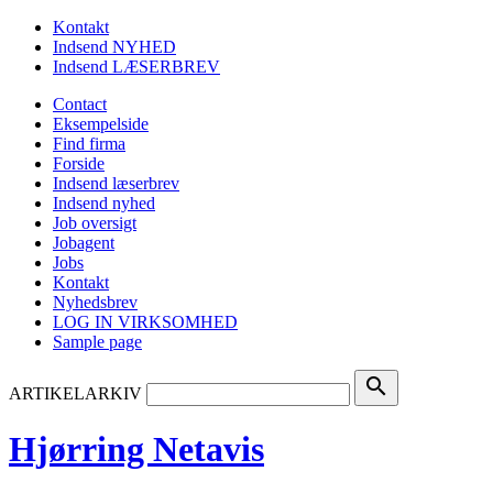
Kontakt
Indsend NYHED
Indsend LÆSERBREV
Contact
Eksempelside
Find firma
Forside
Indsend læserbrev
Indsend nyhed
Job oversigt
Jobagent
Jobs
Kontakt
Nyhedsbrev
LOG IN VIRKSOMHED
Sample page
search
ARTIKELARKIV
Hjørring Netavis