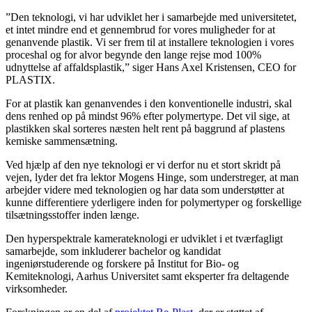
”Den teknologi, vi har udviklet her i samarbejde med universitetet,
et intet mindre end et gennembrud for vores muligheder for at
genanvende plastik. Vi ser frem til at installere teknologien i vores
proceshal og for alvor begynde den lange rejse mod 100%
udnyttelse af affaldsplastik,” siger Hans Axel Kristensen, CEO for
PLASTIX.
For at plastik kan genanvendes i den konventionelle industri, skal
dens renhed op på mindst 96% efter polymertype. Det vil sige, at
plastikken skal sorteres næsten helt rent på baggrund af plastens
kemiske sammensætning.
Ved hjælp af den nye teknologi er vi derfor nu et stort skridt på
vejen, lyder det fra lektor Mogens Hinge, som understreger, at man
arbejder videre med teknologien og har data som understøtter at
kunne differentiere yderligere inden for polymertyper og forskellige
tilsætningsstoffer inden længe.
Den hyperspektrale kamerateknologi er udviklet i et tværfagligt
samarbejde, som inkluderer bachelor og kandidat
ingeniørstuderende og forskere på Institut for Bio- og
Kemiteknologi, Aarhus Universitet samt eksperter fra deltagende
virksomheder.