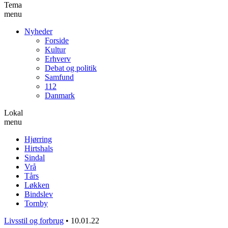
Tema
menu
Nyheder
Forside
Kultur
Erhverv
Debat og politik
Samfund
112
Danmark
Lokal
menu
Hjørring
Hirtshals
Sindal
Vrå
Tårs
Løkken
Bindslev
Tornby
Livsstil og forbrug
•
10.01.22