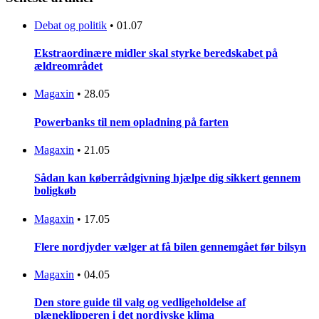
Debat og politik
•
01.07
Ekstraordinære midler skal styrke beredskabet på
ældreområdet
Magaxin
•
28.05
Powerbanks til nem opladning på farten
Magaxin
•
21.05
Sådan kan køberrådgivning hjælpe dig sikkert gennem
boligkøb
Magaxin
•
17.05
Flere nordjyder vælger at få bilen gennemgået før bilsyn
Magaxin
•
04.05
Den store guide til valg og vedligeholdelse af
plæneklipperen i det nordjyske klima