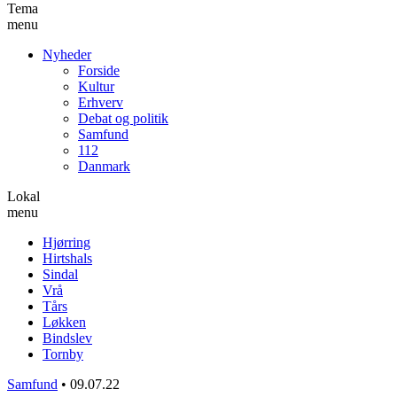
Tema
menu
Nyheder
Forside
Kultur
Erhverv
Debat og politik
Samfund
112
Danmark
Lokal
menu
Hjørring
Hirtshals
Sindal
Vrå
Tårs
Løkken
Bindslev
Tornby
Samfund
•
09.07.22