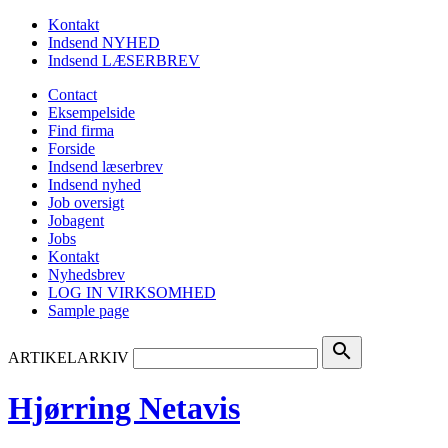
Kontakt
Indsend NYHED
Indsend LÆSERBREV
Contact
Eksempelside
Find firma
Forside
Indsend læserbrev
Indsend nyhed
Job oversigt
Jobagent
Jobs
Kontakt
Nyhedsbrev
LOG IN VIRKSOMHED
Sample page
search
ARTIKELARKIV
Hjørring Netavis