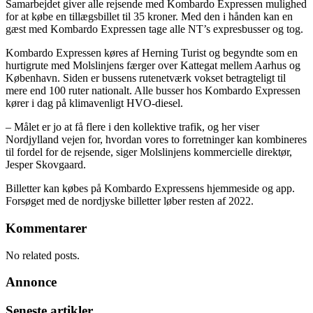
Samarbejdet giver alle rejsende med Kombardo Expressen mulighed
for at købe en tillægsbillet til 35 kroner. Med den i hånden kan en
gæst med Kombardo Expressen tage alle NT’s expresbusser og tog.
Kombardo Expressen køres af Herning Turist og begyndte som en
hurtigrute med Molslinjens færger over Kattegat mellem Aarhus og
København. Siden er bussens rutenetværk vokset betragteligt til
mere end 100 ruter nationalt. Alle busser hos Kombardo Expressen
kører i dag på klimavenligt HVO-diesel.
– Målet er jo at få flere i den kollektive trafik, og her viser
Nordjylland vejen for, hvordan vores to forretninger kan kombineres
til fordel for de rejsende, siger Molslinjens kommercielle direktør,
Jesper Skovgaard.
Billetter kan købes på Kombardo Expressens hjemmeside og app.
Forsøget med de nordjyske billetter løber resten af 2022.
Kommentarer
No related posts.
Annonce
Seneste artikler