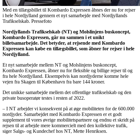
Med en tillægsbillet til Kombardo Expressen åbnes der nu for rejser
i hele Nordjylland gennem et nyt samarbejde med Nordjyllands
Trafikselskab. Pressefoto
Nordjyllands Trafikselskab (NT) og Molslinjens buskoncept,
Kombardo Expressen, går nu sammen i et unikt
billetsamarbejde. Det betyder, at rejsende med Kombardo
Expressen kan købe en tillægsbillet, som åbner for rejser i hele
Nordjylland.
Et nyt samarbejde mellem NT og Molslinjens buskoncept,
Kombardo Expressen, åbner nu for fleksible og billige rejser til og
fra hele Nordjylland. Eksempelvis kan nordjyderne komme hele
vejen fra Skagen til København fra bare 144 kroner.
Det unikke samarbejde mellem det offentlige trafikselskab og den
private busoperatør testes i resten af 2022.
– I NT arbejder vi konsekvent på at øge mobiliteten for de 600.000
nordjyder. Samarbejdet med Kombardo Expressen er et godt
supplement til vores øvrige mobilitetspartnere og endnu et skridt på
rejsen til at arbejde mere kommercielt med den kollektive trafik,
siger Salgs- og Kundechef hos NT, Mette Henriksen.