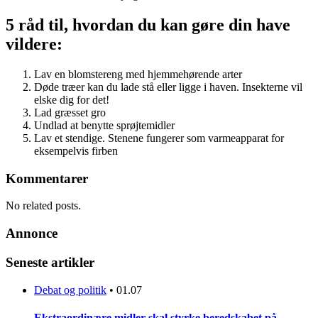
5 råd til, hvordan du kan gøre din have
vildere:
Lav en blomstereng med hjemmehørende arter
Døde træer kan du lade stå eller ligge i haven. Insekterne vil
elske dig for det!
Lad græsset gro
Undlad at benytte sprøjtemidler
Lav et stendige. Stenene fungerer som varmeapparat for
eksempelvis firben
Kommentarer
No related posts.
Annonce
Seneste artikler
Debat og politik
•
01.07
Ekstraordinære midler skal styrke beredskabet på