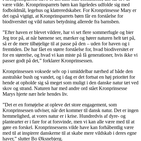
være vilde. Kronprinsparrets børn kan ligeledes udfolde sig med
fodboldmål, legehus og klatreredskaber. For Kronprinsesse Mary er
det også vigtigt, at Kronprinsparrets børn får en forståelse for
biodiversitet og vild naturs betydning allerede fra barnsben.
”Efter haven er blevet vildere, har vi set flere sommerfugle og bier
Jeg tror på, at når børnene ser, mærker og hører naturen helt tæt på,
så er de mere tilbøjelige til at passe på den – uden for haven og i
fremtiden. De har fået en større forståelse for, hvad biodiversitet er
for en størrelse, og hvad vi kan miste på få generationer, hvis ikke vi
passer godt på det,” forklarer Kronprinsessen.
Kronprinsessen voksede selv op i umiddelbar nærhed af både den
australske bush og vandet, og i dag er det fortsat en høj prioritet for
hende at opholde sig så meget som muligt i den danske natur tæt ved
skov og strand. Naturen har med andre ord stået Kronprinsesse
Marys hjerte nær hele hendes liv.
”Det er en fornøjelse at opleve det store engagement, som
Kronprinsessen udviser, når det kommer til dansk natur. Det er ingen
hemmelighed, at vores natur er i krise. Hundredvis af dyre- og
plantearter er i fare for at forsvinde, men vi kan alle være med til at
gøre en forskel. Kronprinsessens vilde have kan forhåbentlig være
med til at inspirere danskerne til at skabe mere vildskab i deres egne
haver,” slutter Bo Øksnebjerg.