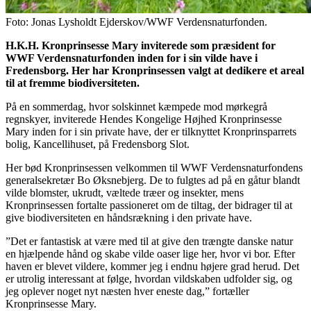
Foto: Jonas Lysholdt Ejderskov/WWF Verdensnaturfonden.
H.K.H. Kronprinsesse Mary inviterede som præsident for
WWF Verdensnaturfonden inden for i sin vilde have i
Fredensborg. Her har Kronprinsessen valgt at dedikere et areal
til at fremme biodiversiteten.
På en sommerdag, hvor solskinnet kæmpede mod mørkegrå
regnskyer, inviterede Hendes Kongelige Højhed Kronprinsesse
Mary inden for i sin private have, der er tilknyttet Kronprinsparrets
bolig, Kancellihuset, på Fredensborg Slot.
Her bød Kronprinsessen velkommen til WWF Verdensnaturfondens
generalsekretær Bo Øksnebjerg. De to fulgtes ad på en gåtur blandt
vilde blomster, ukrudt, væltede træer og insekter, mens
Kronprinsessen fortalte passioneret om de tiltag, der bidrager til at
give biodiversiteten en håndsrækning i den private have.
”Det er fantastisk at være med til at give den trængte danske natur
en hjælpende hånd og skabe vilde oaser lige her, hvor vi bor. Efter
haven er blevet vildere, kommer jeg i endnu højere grad herud. Det
er utrolig interessant at følge, hvordan vildskaben udfolder sig, og
jeg oplever noget nyt næsten hver eneste dag,” fortæller
Kronprinsesse Mary.