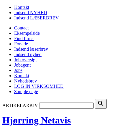
Kontakt
Indsend NYHED
Indsend LÆSERBREV
Contact
Eksempelside
Find firma
Forside
Indsend læserbrev
Indsend nyhed
Job oversigt
Jobagent
Jobs
Kontakt
Nyhedsbrev
LOG IN VIRKSOMHED
Sample page
search
ARTIKELARKIV
Hjørring Netavis