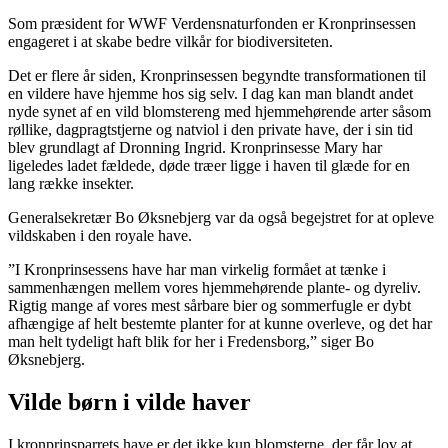
Som præsident for WWF Verdensnaturfonden er Kronprinsessen
engageret i at skabe bedre vilkår for biodiversiteten.
Det er flere år siden, Kronprinsessen begyndte transformationen til
en vildere have hjemme hos sig selv. I dag kan man blandt andet
nyde synet af en vild blomstereng med hjemmehørende arter såsom
røllike, dagpragtstjerne og natviol i den private have, der i sin tid
blev grundlagt af Dronning Ingrid. Kronprinsesse Mary har
ligeledes ladet fældede, døde træer ligge i haven til glæde for en
lang række insekter.
Generalsekretær Bo Øksnebjerg var da også begejstret for at opleve
vildskaben i den royale have.
”I Kronprinsessens have har man virkelig formået at tænke i
sammenhængen mellem vores hjemmehørende plante- og dyreliv.
Rigtig mange af vores mest sårbare bier og sommerfugle er dybt
afhængige af helt bestemte planter for at kunne overleve, og det har
man helt tydeligt haft blik for her i Fredensborg,” siger Bo
Øksnebjerg.
Vilde børn i vilde haver
I kronprinsparrets have er det ikke kun blomsterne, der får lov at