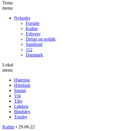
Tema
menu
Nyheder
Forside
Kultur
Erhverv
Debat og politik
Samfund
112
Danmark
Lokal
menu
Hjørring
Hirtshals
Sindal
Vrå
Tårs
Løkken
Bindslev
Tornby
Kultur
•
29.06.22