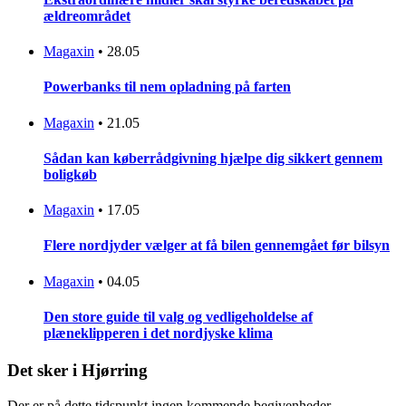
ældreområdet
Magaxin
•
28.05
Powerbanks til nem opladning på farten
Magaxin
•
21.05
Sådan kan køberrådgivning hjælpe dig sikkert gennem
boligkøb
Magaxin
•
17.05
Flere nordjyder vælger at få bilen gennemgået før bilsyn
Magaxin
•
04.05
Den store guide til valg og vedligeholdelse af
plæneklipperen i det nordjyske klima
Det sker i Hjørring
Der er på dette tidspunkt ingen kommende begivenheder.