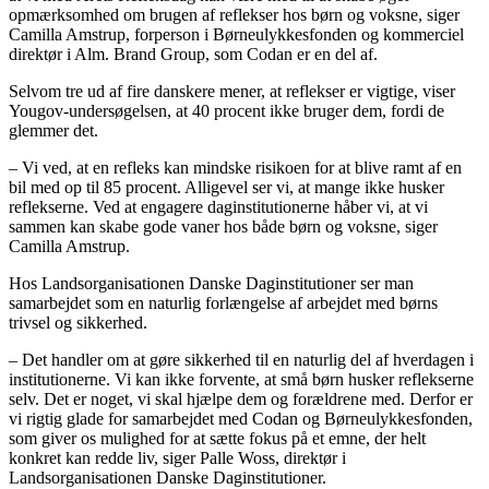
opmærksomhed om brugen af reflekser hos børn og voksne, siger
Camilla Amstrup, forperson i Børneulykkesfonden og kommerciel
direktør i Alm. Brand Group, som Codan er en del af.
Selvom tre ud af fire danskere mener, at reflekser er vigtige, viser
Yougov-undersøgelsen, at 40 procent ikke bruger dem, fordi de
glemmer det.
– Vi ved, at en refleks kan mindske risikoen for at blive ramt af en
bil med op til 85 procent. Alligevel ser vi, at mange ikke husker
reflekserne. Ved at engagere daginstitutionerne håber vi, at vi
sammen kan skabe gode vaner hos både børn og voksne, siger
Camilla Amstrup.
Hos Landsorganisationen Danske Daginstitutioner ser man
samarbejdet som en naturlig forlængelse af arbejdet med børns
trivsel og sikkerhed.
– Det handler om at gøre sikkerhed til en naturlig del af hverdagen i
institutionerne. Vi kan ikke forvente, at små børn husker reflekserne
selv. Det er noget, vi skal hjælpe dem og forældrene med. Derfor er
vi rigtig glade for samarbejdet med Codan og Børneulykkesfonden,
som giver os mulighed for at sætte fokus på et emne, der helt
konkret kan redde liv, siger Palle Woss, direktør i
Landsorganisationen Danske Daginstitutioner.