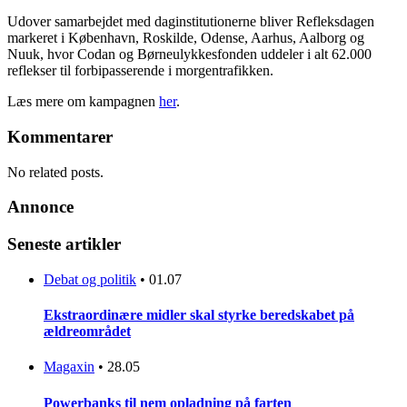
Udover samarbejdet med daginstitutionerne bliver Refleksdagen
markeret i København, Roskilde, Odense, Aarhus, Aalborg og
Nuuk, hvor Codan og Børneulykkesfonden uddeler i alt 62.000
reflekser til forbipasserende i morgentrafikken.
Læs mere om kampagnen
her
.
Kommentarer
No related posts.
Annonce
Seneste artikler
Debat og politik
•
01.07
Ekstraordinære midler skal styrke beredskabet på
ældreområdet
Magaxin
•
28.05
Powerbanks til nem opladning på farten