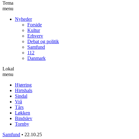
Tema
menu
Nyheder
Forside
Kultur
Erhverv
Debat og politik
Samfund
112
Danmark
Lokal
menu
Hjørring
Hirtshals
Sindal
Vrå
Tårs
Løkken
Bindslev
Tornby
Samfund
•
22.10.25