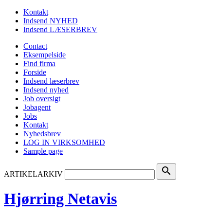
Kontakt
Indsend NYHED
Indsend LÆSERBREV
Contact
Eksempelside
Find firma
Forside
Indsend læserbrev
Indsend nyhed
Job oversigt
Jobagent
Jobs
Kontakt
Nyhedsbrev
LOG IN VIRKSOMHED
Sample page
search
ARTIKELARKIV
Hjørring Netavis