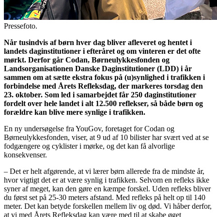
Pressefoto.
Når tusindvis af børn hver dag bliver afleveret og hentet i
landets daginstitutioner i efteråret og om vinteren er det ofte
mørkt. Derfor går Codan, Børneulykkesfonden og
Landsorganisationen Danske Daginstitutioner (LDD) i år
sammen om at sætte ekstra fokus på (u)synlighed i trafikken i
forbindelse med Årets Refleksdag, der markeres torsdag den
23. oktober. Som led i samarbejdet får 250 daginstitutioner
fordelt over hele landet i alt 12.500 reflekser, så både børn og
forældre kan blive mere synlige i trafikken.
En ny undersøgelse fra YouGov, foretaget for Codan og
Børneulykkesfonden, viser, at 9 ud af 10 bilister har svært ved at se
fodgængere og cyklister i mørke, og det kan få alvorlige
konsekvenser.
– Det er helt afgørende, at vi lærer børn allerede fra de mindste år,
hvor vigtigt det er at være synlig i trafikken. Selvom en refleks ikke
syner af meget, kan den gøre en kæmpe forskel. Uden refleks bliver
du først set på 25-30 meters afstand. Med refleks på helt op til 140
meter. Det kan betyde forskellen mellem liv og død. Vi håber derfor,
at vi med Årets Refleksdag kan være med til at skabe øget