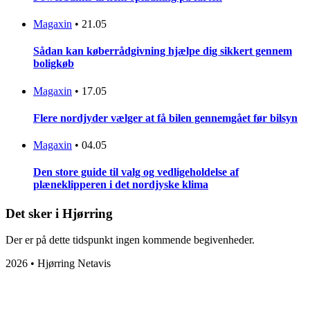
Magaxin
•
21.05
Sådan kan køberrådgivning hjælpe dig sikkert gennem
boligkøb
Magaxin
•
17.05
Flere nordjyder vælger at få bilen gennemgået før bilsyn
Magaxin
•
04.05
Den store guide til valg og vedligeholdelse af
plæneklipperen i det nordjyske klima
Det sker i Hjørring
Der er på dette tidspunkt ingen kommende begivenheder.
2026 • Hjørring Netavis