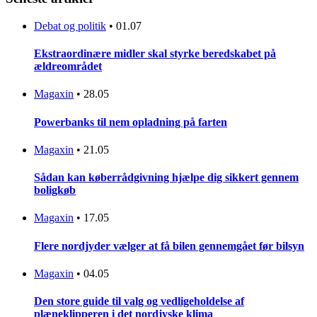
Debat og politik
•
01.07
Ekstraordinære midler skal styrke beredskabet på
ældreområdet
Magaxin
•
28.05
Powerbanks til nem opladning på farten
Magaxin
•
21.05
Sådan kan køberrådgivning hjælpe dig sikkert gennem
boligkøb
Magaxin
•
17.05
Flere nordjyder vælger at få bilen gennemgået før bilsyn
Magaxin
•
04.05
Den store guide til valg og vedligeholdelse af
plæneklipperen i det nordjyske klima