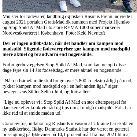
Minister for fødevarer, landbrug og fiskeri Rasmus Prehn indviede i
august 2021 portalen GratisMad.dk sammen med Projekt Hjemløs
og Stop Spild Af Mad i to store REMA 1000 super-markeder i
Nordvestkvarteret i København. Foto: Keld Navntoft
Der er ingen udløbsdato, når det handler om kampen mod
madspild. Stigende fødevarepriser gør kampen mod madspild
mere aktuel og brandvarm end nogensinde.
Forbrugerbevægelsen Stop Spild Af Mad, som kan netop i disse
dage fejre sin 14 års fødselsdag, er mere aktuel en nogensinde.
“Når en børnefamilie skal bruge over 5.800 kr. ekstra årligt på mad,
rykker kampen mod madspild op i en helt anden liga,” siger
bevægelsens Stifter Selina Juul, og fortsætter:
“Lige nu oplever vi i Stop Spild Af Mad en stor efterspørgsel fra
danskere efter konkrete råd og tips om at undgå madspild. Folk har
ikke råd til at smide maden ud.”
Coronavirus, inflation og Ruslands invasion af Ukraine har skabt en
ny usikkerhed. Ifølge Danmarks Statistik har der været en generel
prisstigning på fødevarer på 10,1 procent målt fra maj 2021 til maj