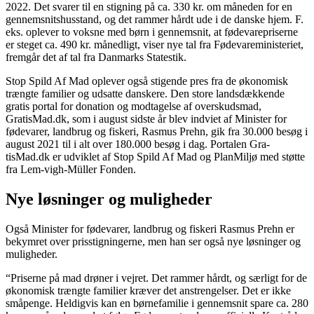
2022. Det svarer til en stigning på ca. 330 kr. om måneden for en
gennemsnitshusstand, og det rammer hårdt ude i de danske hjem. F.
eks. oplever to voksne med børn i gennemsnit, at fødevarepriserne
er steget ca. 490 kr. månedligt, viser nye tal fra Fødevareministeriet,
fremgår det af tal fra Danmarks Statestik.
Stop Spild Af Mad oplever også stigende pres fra de økonomisk
trængte familier og udsatte danskere. Den store landsdækkende
gratis portal for donation og modtagelse af overskudsmad,
GratisMad.dk, som i august sidste år blev indviet af Minister for
fødevarer, landbrug og fiskeri, Rasmus Prehn, gik fra 30.000 besøg i
august 2021 til i alt over 180.000 besøg i dag. Portalen Gra-
tisMad.dk er udviklet af Stop Spild Af Mad og PlanMiljø med støtte
fra Lem-vigh-Müller Fonden.
Nye løsninger og muligheder
Også Minister for fødevarer, landbrug og fiskeri Rasmus Prehn er
bekymret over prisstigningerne, men han ser også nye løsninger og
muligheder.
“Priserne på mad drøner i vejret. Det rammer hårdt, og særligt for de
økonomisk trængte familier kræver det anstrengelser. Det er ikke
småpenge. Heldigvis kan en børnefamilie i gennemsnit spare ca. 280