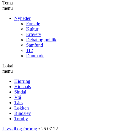
Tema
menu
Nyheder
Forside
Kultur
Erhverv
Debat og politik
Samfund
112
Danmark
Lokal
menu
Hjørring
Hirtshals
Sindal
Vrå
Tårs
Løkken
Bindslev
Tornby
Livsstil og forbrug
•
25.07.22