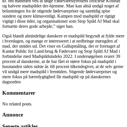
kr. om måneden ved at følge Fødevarestyrelsens officielle Kostråd
og halvere madspildet der-hjemme. Man kan altså undgå noget af
belastningen fra de stigende fødevarepriser og samtidig spise
sundere og mere klimavenligt. Kampen mod madspild er rigtigt
vigtigt i disse tider, og organisationer som Stop Spild Af Mad skal
fortsætte deres gode arbejde,” siger han.
Også blandt almindelige danskere er madspild begyndt at fylde mere
i hverdagen, og mange er interesseret i at nedbringe mængden af
mad, der smides ud. Det viser en Gallupmåling, der er foretaget af
Kantar Public for Land-brug & Fødevarer og Stop Spild Af Mad i
forbindelse med Madspildsindeks 2022. I undersøgelsen svarer 39
procent af danskerne, at de har fået et større fokus på madspild i
husstanden siden sidste år. 68 procent tilkendegiver, at de selv gerne
vil undgå mere madspild i fremtiden. Stigende fødevarepriser og
mere fokus på bæredygtighed får madspild op på danskernes
dagsorden
Kommentarer
No related posts.
Annonce
Seneste artikler