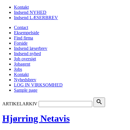
Kontakt
Indsend NYHED
Indsend LÆSERBREV
Contact
Eksempelside
Find firma
Forside
Indsend læserbrev
Indsend nyhed
Job oversigt
Jobagent
Jobs
Kontakt
Nyhedsbrev
LOG IN VIRKSOMHED
Sample page
search
ARTIKELARKIV
Hjørring Netavis