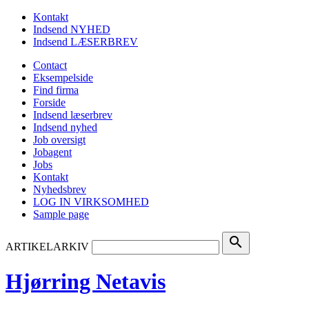
Kontakt
Indsend NYHED
Indsend LÆSERBREV
Contact
Eksempelside
Find firma
Forside
Indsend læserbrev
Indsend nyhed
Job oversigt
Jobagent
Jobs
Kontakt
Nyhedsbrev
LOG IN VIRKSOMHED
Sample page
search
ARTIKELARKIV
Hjørring Netavis