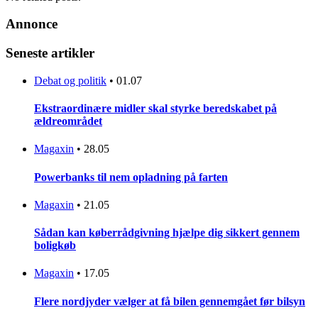
Annonce
Seneste artikler
Debat og politik
•
01.07
Ekstraordinære midler skal styrke beredskabet på
ældreområdet
Magaxin
•
28.05
Powerbanks til nem opladning på farten
Magaxin
•
21.05
Sådan kan køberrådgivning hjælpe dig sikkert gennem
boligkøb
Magaxin
•
17.05
Flere nordjyder vælger at få bilen gennemgået før bilsyn