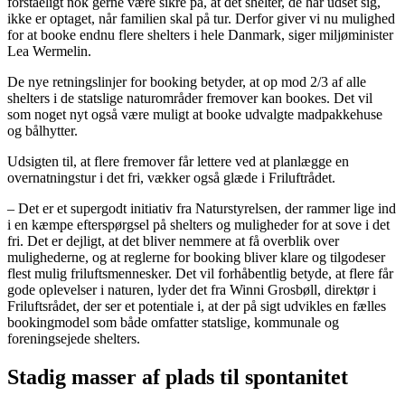
forståeligt nok gerne være sikre på, at det shelter, de har udset sig,
ikke er optaget, når familien skal på tur. Derfor giver vi nu mulighed
for at booke endnu flere shelters i hele Danmark, siger miljøminister
Lea Wermelin.
De nye retningslinjer for booking betyder, at op mod 2/3 af alle
shelters i de statslige naturområder fremover kan bookes. Det vil
som noget nyt også være muligt at booke udvalgte madpakkehuse
og bålhytter.
Udsigten til, at flere fremover får lettere ved at planlægge en
overnatningstur i det fri, vækker også glæde i Friluftrådet.
– Det er et supergodt initiativ fra Naturstyrelsen, der rammer lige ind
i en kæmpe efterspørgsel på shelters og muligheder for at sove i det
fri. Det er dejligt, at det bliver nemmere at få overblik over
mulighederne, og at reglerne for booking bliver klare og tilgodeser
flest mulig friluftsmennesker. Det vil forhåbentlig betyde, at flere får
gode oplevelser i naturen, lyder det fra Winni Grosbøll, direktør i
Friluftsrådet, der ser et potentiale i, at der på sigt udvikles en fælles
bookingmodel som både omfatter statslige, kommunale og
foreningsejede shelters.
Stadig masser af plads til spontanitet