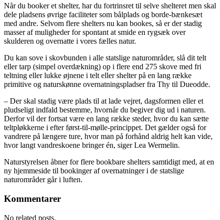
Når du booker et shelter, har du fortrinsret til selve shelteret men skal
dele pladsens øvrige faciliteter som bålplads og borde-bænkesæt
med andre. Selvom flere shelters nu kan bookes, så er der stadig
masser af muligheder for spontant at smide en rygsæk over
skulderen og overnatte i vores fælles natur.
Du kan sove i skovbunden i alle statslige naturområder, slå dit telt
eller tarp (simpel overdækning) op i flere end 275 skove med fri
teltning eller lukke øjnene i telt eller shelter på en lang række
primitive og naturskønne overnatningspladser fra Thy til Dueodde.
– Der skal stadig være plads til at lade vejret, dagsformen eller et
pludseligt indfald bestemme, hvornår du begiver dig ud i naturen.
Derfor vil der fortsat være en lang række steder, hvor du kan sætte
teltpløkkerne i efter først-til-mølle-princippet. Det gælder også for
vandrere på længere ture, hvor man på forhånd aldrig helt kan vide,
hvor langt vandreskoene bringer én, siger Lea Wermelin.
Naturstyrelsen åbner for flere bookbare shelters samtidigt med, at en
ny hjemmeside til bookinger af overnatninger i de statslige
naturområder går i luften.
Kommentarer
No related posts.