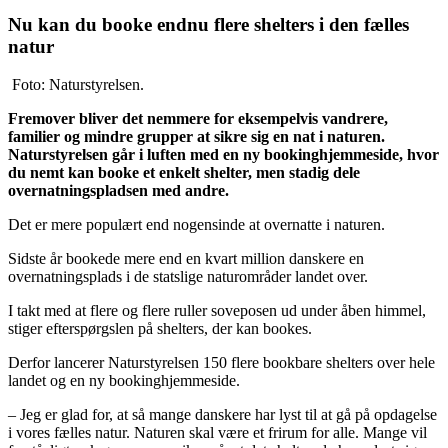
Nu kan du booke endnu flere shelters i den fælles
natur
Foto: Naturstyrelsen.
Fremover bliver det nemmere for eksempelvis vandrere,
familier og mindre grupper at sikre sig en nat i naturen.
Naturstyrelsen går i luften med en ny bookinghjemmeside, hvor
du nemt kan booke et enkelt shelter, men stadig dele
overnatningspladsen med andre.
Det er mere populært end nogensinde at overnatte i naturen.
Sidste år bookede mere end en kvart million danskere en
overnatningsplads i de statslige naturområder landet over.
I takt med at flere og flere ruller soveposen ud under åben himmel,
stiger efterspørgslen på shelters, der kan bookes.
Derfor lancerer Naturstyrelsen 150 flere bookbare shelters over hele
landet og en ny bookinghjemmeside.
– Jeg er glad for, at så mange danskere har lyst til at gå på opdagelse
i vores fælles natur. Naturen skal være et frirum for alle. Mange vil