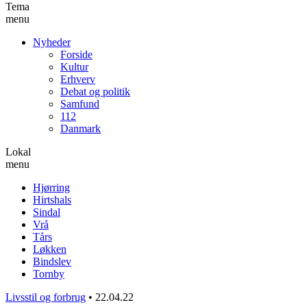
Tema
menu
Nyheder
Forside
Kultur
Erhverv
Debat og politik
Samfund
112
Danmark
Lokal
menu
Hjørring
Hirtshals
Sindal
Vrå
Tårs
Løkken
Bindslev
Tornby
Livsstil og forbrug
•
22.04.22