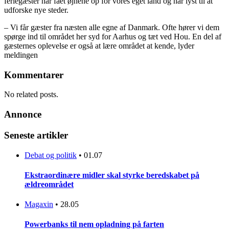
feriegæster har fået øjnene op for vores eget land og har lyst til at
udforske nye steder.
– Vi får gæster fra næsten alle egne af Danmark. Ofte hører vi dem
spørge ind til området her syd for Aarhus og tæt ved Hou. En del af
gæsternes oplevelse er også at lære området at kende, lyder
meldingen
Kommentarer
No related posts.
Annonce
Seneste artikler
Debat og politik
•
01.07
Ekstraordinære midler skal styrke beredskabet på
ældreområdet
Magaxin
•
28.05
Powerbanks til nem opladning på farten