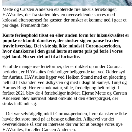
Mette og Carsten Andersen etablerede fire luksus ferieboliger,
HAVsuites, der fra starten blev en overvældende succes med
kolossal efterspørgsel fra gæster, der ønsker at komme ned i gear et
par dage. Fremsendt foto
Korte ferieophold tilsat en eller anden form for luksuskvalitet er
populære blandt danskere, der ønsker sig en pause fra den
travle hverdag. Det viste sig ikke mindst i Corona-perioden,
hvor danskerne i den grad lærte at sætte pris på ferie i vores
eget land. Nu ser det ud til at fortsætte.
En af de mange nye ferieformer, der er dukket op under Corona-
perioden, er HAVsuites ferieboliger beliggende tæt ved Odder syd
for Aarhus. HAVsuites ligger ved Hølken Strand med en placering
helt ud til stranden ved østkysten og med udsigt til Samsø, Tunø og
Aarhus Bugt. Her er smuk natur, stille, fredeligt og helt roligt. I
foråret 2021 blev de 4 ferieboliger indviet. Ejerne Mette og Carsten
Andersen blev nærmest blæst omkuld af den efterspørgsel, der
straks indfandt sig.
– Det var selvfølgelig midt i Corona-perioden, hvor danskerne ikke
havde det store mod på at besøge udlandet. Alligevel var det
overvældende så stor en interesse der var for at besøge vores nye
HAVsuites, fortæller Carsten Andersen.