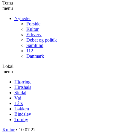
Tema
menu
Nyheder
Forside
Kultur
Erhverv
Debat og politik
Samfund
112
Danmark
Lokal
menu
Hjørring
Hirtshals
Sindal
Vrå
Tårs
Løkken
Bindslev
Tornby
Kultur
•
10.07.22