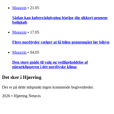
Magaxin
•
21.05
Sådan kan køberrådgivning hjælpe dig sikkert gennem
boligkøb
Magaxin
•
17.05
Flere nordjyder vælger at få bilen gennemgået før bilsyn
Magaxin
•
04.05
Den store guide til valg og vedligeholdelse af
plæneklipperen i det nordjyske klima
Det sker i Hjørring
Der er på dette tidspunkt ingen kommende begivenheder.
2026 • Hjørring Netavis