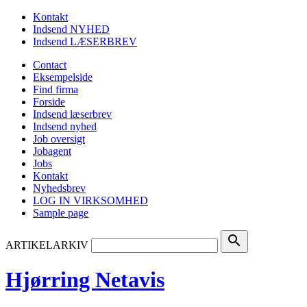
Kontakt
Indsend NYHED
Indsend LÆSERBREV
Contact
Eksempelside
Find firma
Forside
Indsend læserbrev
Indsend nyhed
Job oversigt
Jobagent
Jobs
Kontakt
Nyhedsbrev
LOG IN VIRKSOMHED
Sample page
search
ARTIKELARKIV
Hjørring Netavis