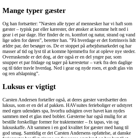
Mange typer gæster
Og han fortsætter: ”Næsten alle typer af mennesker har vi haft som
gæster – typisk par eller kærester, der ønsker at komme helt ned i
gear i et par dage. Her finder de ro, komfort og natur, strand og vand
lige uden for døren”, beretter han. ”På hverdage er det fortrinsvis lidt
ældre par, der besøger os. De er stoppet på arbejdsmarkedet og har
masser af tid og lyst til at komme hjemmefra for at opleve nye steder.
Overraskende er det dog, at der også er en del yngre par, som
snupper et par fridage og tager på kærestetur – væk fra den daglige
og til tider travle hverdag. Ned i gear og nyde roen, et godt glas vin
og ren afslapning”.
Luksus er vigtigt
Carsten Andersen fortæller også, at deres gæster værdsætter den
luksus, som er en del af pakken. HAVsuites ferieboliger er udstyret
med egen udendørs spa, hvorfra udsigten over havet kan nydes
sammen med et glas med bobler. Gæsterne har også mulig for at
bestille forskellige former for traktementer – fx tapas, vin og
luksuskaffe. Alt sammen i en god kvalitet for gæster med hang til
god smag. Samtidig er det Carsten Andersens opfattelse, at danske