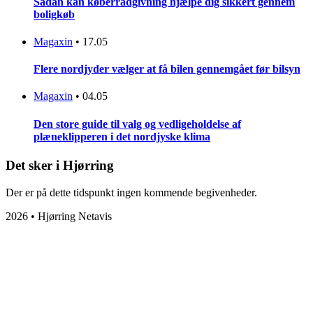
Sådan kan køberrådgivning hjælpe dig sikkert gennem
boligkøb
Magaxin
•
17.05
Flere nordjyder vælger at få bilen gennemgået før bilsyn
Magaxin
•
04.05
Den store guide til valg og vedligeholdelse af
plæneklipperen i det nordjyske klima
Det sker i Hjørring
Der er på dette tidspunkt ingen kommende begivenheder.
2026 • Hjørring Netavis