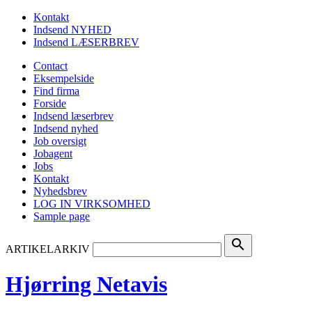
Kontakt
Indsend NYHED
Indsend LÆSERBREV
Contact
Eksempelside
Find firma
Forside
Indsend læserbrev
Indsend nyhed
Job oversigt
Jobagent
Jobs
Kontakt
Nyhedsbrev
LOG IN VIRKSOMHED
Sample page
search
ARTIKELARKIV
Hjørring Netavis