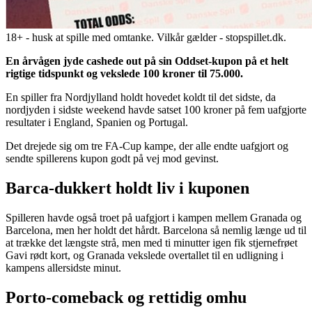
18+ - husk at spille med omtanke. Vilkår gælder - stopspillet.dk.
En årvågen jyde cashede out på sin Oddset-kupon på et helt
rigtige tidspunkt og vekslede 100 kroner til 75.000.
En spiller fra Nordjylland holdt hovedet koldt til det sidste, da
nordjyden i sidste weekend havde satset 100 kroner på fem uafgjorte
resultater i England, Spanien og Portugal.
Det drejede sig om tre FA-Cup kampe, der alle endte uafgjort og
sendte spillerens kupon godt på vej mod gevinst.
Barca-dukkert holdt liv i kuponen
Spilleren havde også troet på uafgjort i kampen mellem Granada og
Barcelona, men her holdt det hårdt. Barcelona så nemlig længe ud til
at trække det længste strå, men med ti minutter igen fik stjernefrøet
Gavi rødt kort, og Granada vekslede overtallet til en udligning i
kampens allersidste minut.
Porto-comeback og rettidig omhu