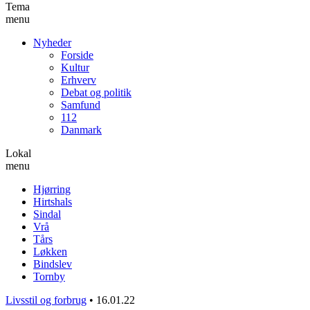
Tema
menu
Nyheder
Forside
Kultur
Erhverv
Debat og politik
Samfund
112
Danmark
Lokal
menu
Hjørring
Hirtshals
Sindal
Vrå
Tårs
Løkken
Bindslev
Tornby
Livsstil og forbrug
•
16.01.22