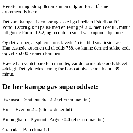
Herefter manglede spilleren kun en uafgjort for at få sine
drømmeodds hjem.
Det var i kampen i den portugisiske liga imellem Estoril og FC
Porto. Estoril gik til pause med en føring på 2-0, men i det 84. minut
udlignede Porto til 2-2, og med det resultat var kuponen hjemme.
Og det var her, at spilleren nok lavede årets hidtil smarteste træk.
Han cashede kuponen ud til odds 758, og kunne dermed stikke godt
og vel 75.000 kroner i lommen.
Havde han ventet bare fem minutter, var de formidable odds blevet
ødelagt. Det lykkedes nemlig for Porto at hive sejren hjem i 89.
minut.
De her kampe gav superoddset:
Swansea – Southampton 2-2 (efter ordinær tid)
Hull – Everton 2-2 (efter ordinær tid)
Birmingham – Plymouth Argyle 0-0 (efter ordinær tid)
Granada – Barcelona 1-1