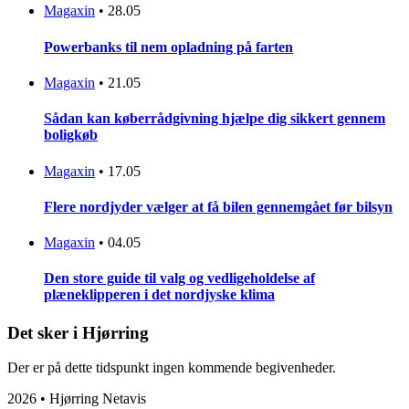
Magaxin
•
28.05
Powerbanks til nem opladning på farten
Magaxin
•
21.05
Sådan kan køberrådgivning hjælpe dig sikkert gennem
boligkøb
Magaxin
•
17.05
Flere nordjyder vælger at få bilen gennemgået før bilsyn
Magaxin
•
04.05
Den store guide til valg og vedligeholdelse af
plæneklipperen i det nordjyske klima
Det sker i Hjørring
Der er på dette tidspunkt ingen kommende begivenheder.
2026 • Hjørring Netavis