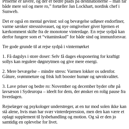
Priserne er lavere, og der er bedre plads på destinationerne – man får
både mere sol og mere ro,” fortæller Jan Lockhart, nordisk chef i
Sunweb.
Det er også en mental gevinst: sol og bevægelse udløser endorfiner,
varme sænker stressniveauet, og nye omgivelser giver hjernen et
kærkomment skifte fra de monotone vinterdage. En rejse sydpå kan
derfor fungere som et “vitaminskud” for både sind og immunforsvar.
Tre gode grunde til at rejse sydpå i vintermørket
1. Få dagslys i store doser: Selv få dages eksponering for kraftigt
sollys kan regulere døgnrytmen og give mere energi.
2. Mere bevægelse – mindre stress: Varmen lokker os udenfor.
Gåture, svømmeture og frisk luft booster humør og søvnkvalitet.
3. Lave priser og bedre ro: November og december byder ofte på
lavsæson i Sydeuropa – ideelt for dem, der ønsker en rolig pause fra
hverdagen.
Rejselæger og psykologer understreger, at en tur mod solen ikke kan
stå alene, hvis man har svær vinterdepression, men den kan være et
oplagt supplement til lysbehandling og motion. Og så er den jo
samtidig en oplevelse for livet.