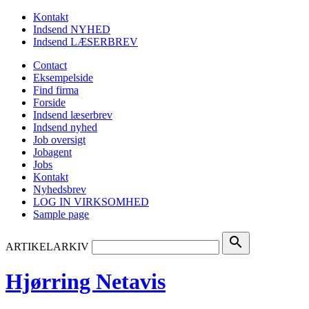
Kontakt
Indsend NYHED
Indsend LÆSERBREV
Contact
Eksempelside
Find firma
Forside
Indsend læserbrev
Indsend nyhed
Job oversigt
Jobagent
Jobs
Kontakt
Nyhedsbrev
LOG IN VIRKSOMHED
Sample page
search
ARTIKELARKIV
Hjørring Netavis