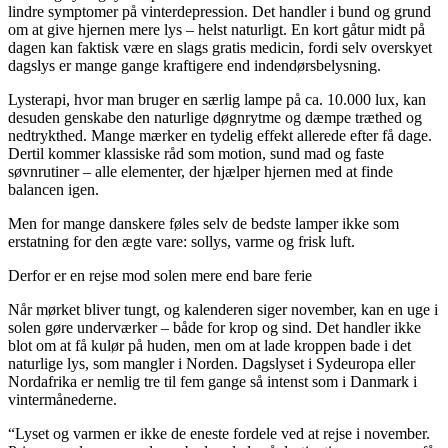
lindre symptomer på vinterdepression. Det handler i bund og grund
om at give hjernen mere lys – helst naturligt. En kort gåtur midt på
dagen kan faktisk være en slags gratis medicin, fordi selv overskyet
dagslys er mange gange kraftigere end indendørsbelysning.
Lysterapi, hvor man bruger en særlig lampe på ca. 10.000 lux, kan
desuden genskabe den naturlige døgnrytme og dæmpe træthed og
nedtrykthed. Mange mærker en tydelig effekt allerede efter få dage.
Dertil kommer klassiske råd som motion, sund mad og faste
søvnrutiner – alle elementer, der hjælper hjernen med at finde
balancen igen.
Men for mange danskere føles selv de bedste lamper ikke som
erstatning for den ægte vare: sollys, varme og frisk luft.
Derfor er en rejse mod solen mere end bare ferie
Når mørket bliver tungt, og kalenderen siger november, kan en uge i
solen gøre underværker – både for krop og sind. Det handler ikke
blot om at få kulør på huden, men om at lade kroppen bade i det
naturlige lys, som mangler i Norden. Dagslyset i Sydeuropa eller
Nordafrika er nemlig tre til fem gange så intenst som i Danmark i
vintermånederne.
“Lyset og varmen er ikke de eneste fordele ved at rejse i november.