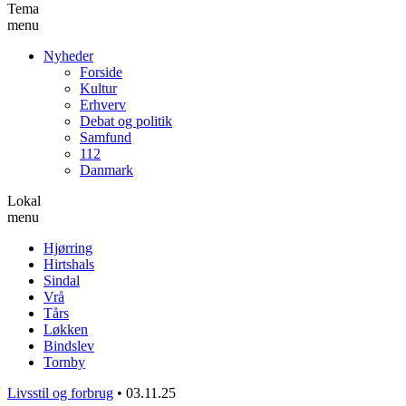
Tema
menu
Nyheder
Forside
Kultur
Erhverv
Debat og politik
Samfund
112
Danmark
Lokal
menu
Hjørring
Hirtshals
Sindal
Vrå
Tårs
Løkken
Bindslev
Tornby
Livsstil og forbrug
•
03.11.25