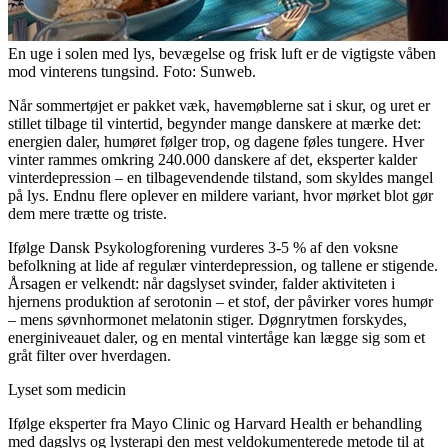
En uge i solen med lys, bevægelse og frisk luft er de vigtigste våben
mod vinterens tungsind. Foto: Sunweb.
Når sommertøjet er pakket væk, havemøblerne sat i skur, og uret er
stillet tilbage til vintertid, begynder mange danskere at mærke det:
energien daler, humøret følger trop, og dagene føles tungere. Hver
vinter rammes omkring 240.000 danskere af det, eksperter kalder
vinterdepression – en tilbagevendende tilstand, som skyldes mangel
på lys. Endnu flere oplever en mildere variant, hvor mørket blot gør
dem mere trætte og triste.
Ifølge Dansk Psykologforening vurderes 3-5 % af den voksne
befolkning at lide af regulær vinterdepression, og tallene er stigende.
Årsagen er velkendt: når dagslyset svinder, falder aktiviteten i
hjernens produktion af serotonin – et stof, der påvirker vores humør
– mens søvnhormonet melatonin stiger. Døgnrytmen forskydes,
energiniveauet daler, og en mental vintertåge kan lægge sig som et
gråt filter over hverdagen.
Lyset som medicin
Ifølge eksperter fra Mayo Clinic og Harvard Health er behandling
med dagslys og lysterapi den mest veldokumenterede metode til at