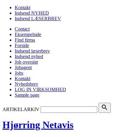
Kontakt
Indsend NYHED
Indsend LÆSERBREV
Contact
Eksempelside
Find firma
Forside
Indsend læserbrev
Indsend nyhed
Job oversigt
Jobagent
Jobs
Kontakt
Nyhedsbrev
LOG IN VIRKSOMHED
Sample page
search
ARTIKELARKIV
Hjørring Netavis