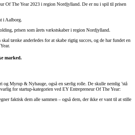
r Of The Year 2023 i region Nordjylland. De er nu i spil til prisen
t i Aalborg.
Holding, prisen som årets vækstskaber i region Nordjylland.
skal tænke anderledes for at skabe rigtig succes, og de har fundet en
 Year.
ske marked.
Fri og Myrup & Nyhauge, også en særlig rolle. De skulle nemlig ’stå
nsvarlig for startup-kategorien ved EY Entrepreneur Of The Year:
egner faktisk dem alle sammen – også dem, der ikke er vant til at stille