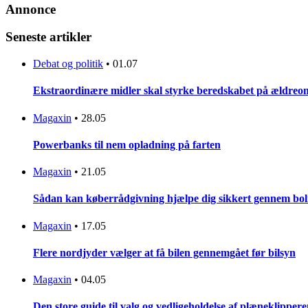
Annonce
Seneste artikler
Debat og politik
•
01.07
Ekstraordinære midler skal styrke beredskabet på ældreo
Magaxin
•
28.05
Powerbanks til nem opladning på farten
Magaxin
•
21.05
Sådan kan køberrådgivning hjælpe dig sikkert gennem bo
Magaxin
•
17.05
Flere nordjyder vælger at få bilen gennemgået før bilsyn
Magaxin
•
04.05
Den store guide til valg og vedligeholdelse af plæneklipper