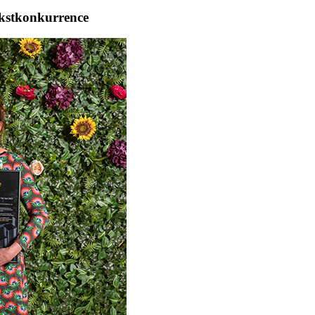
ækstkonkurrence