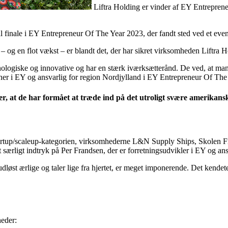
Liftra Holding er vinder af EY Entrepreneu
 finale i EY Entrepreneur Of The Year 2023, der fandt sted ved et even
r – og en flot vækst – er blandt det, der har sikret virksomheden Liftra 
nologiske og innovative og har en stærk iværksætterånd. De ved, at man 
rtner i EY og ansvarlig for region Nordjylland i EY Entrepreneur Of The
ver, at de har formået at træde ind på det utroligt svære amerikan
i startup/scaleup-kategorien, virksomhederne L&N Supply Ships, Skolen 
 særligt indtryk på Per Frandsen, der er forretningsudvikler i EY og a
hudløst ærlige og taler lige fra hjertet, er meget imponerende. Det kendet
heder: