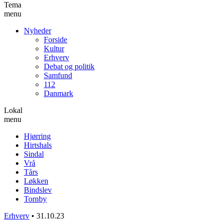
Tema
menu
Nyheder
Forside
Kultur
Erhverv
Debat og politik
Samfund
112
Danmark
Lokal
menu
Hjørring
Hirtshals
Sindal
Vrå
Tårs
Løkken
Bindslev
Tornby
Erhverv
•
31.10.23