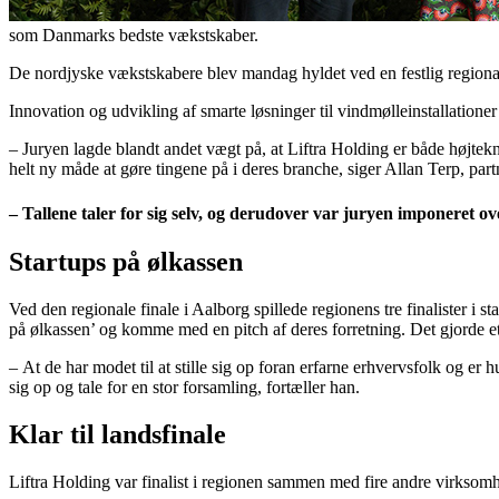
som Danmarks bedste vækstskaber.
De nordjyske vækstskabere blev mandag hyldet ved en festlig regional
Innovation og udvikling af smarte løsninger til vindmølleinstallatione
– Juryen lagde blandt andet vægt på, at Liftra Holding er både højtek
helt ny måde at gøre tingene på i deres branche, siger Allan Terp, pa
– Tallene taler for sig selv, og derudover var juryen imponeret o
Startups på ølkassen
Ved den regionale finale i Aalborg spillede regionens tre finalister 
på ølkassen’ og komme med en pitch af deres forretning. Det gjorde et
– At de har modet til at stille sig op foran erfarne erhvervsfolk og er 
sig op og tale for en stor forsamling, fortæller han.
Klar til landsfinale
Liftra Holding var finalist i regionen sammen med fire andre virksom